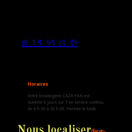
05 59 39 03 83
Horaires
Votre boulangerie CAZA'PAN est
ouverte 6 jours sur 7 en service continu,
de 6 h 00 à 20 h 00. Fermée le lundi.
Nous localiser
Oloron-