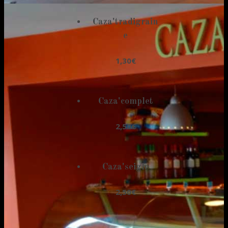
Caza'tradigrain
e
1,30€
Caza'complet
2,50€
Caza'seigle
2,50€