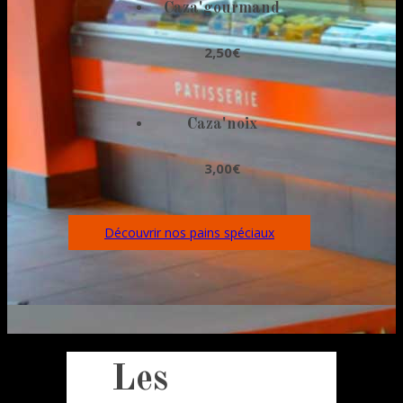
Caza'gourmand
2,50€
Caza'noix
3,00€
Découvrir nos pains spéciaux
Les