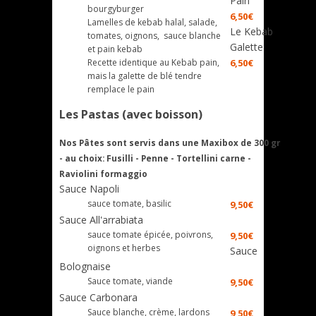
Pain
bourgyburger
6,50€
Lamelles de kebab halal, salade,
Le Kebab
tomates, oignons, sauce blanche
Galette
et pain kebab
Recette identique au Kebab pain,
6,50€
mais la galette de blé tendre
remplace le pain
Les Pastas (avec boisson)
Nos Pâtes sont servis dans une Maxibox de 300 gr
- au choix: Fusilli - Penne - Tortellini carne -
Raviolini formaggio
Sauce Napoli
sauce tomate, basilic
9,50€
Sauce All'arrabiata
sauce tomate épicée, poivrons,
9,50€
oignons et herbes
Sauce
Bolognaise
Sauce tomate, viande
9,50€
Sauce Carbonara
Sauce blanche, crème, lardons
9,50€