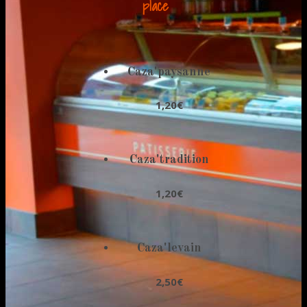
place
Caza'paysanne
1,20€
Caza'tradition
1,20€
Caza'levain
2,50€